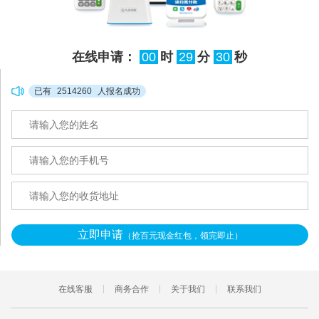
在线申请：
00
时
29
分
30
秒
已有
2514260
人报名成功
立即申请
（抢百元现金红包，领完即止）
在线客服
商务合作
关于我们
联系我们