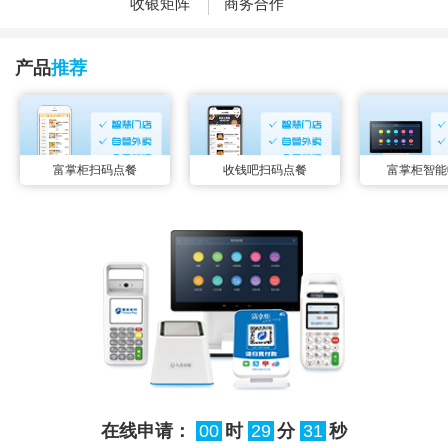
收银矩阵
商务合作
产品
推荐
富掌柜扫码点餐
收钱吧扫码点餐
富掌柜智能
在线申请：
00
时
29
分
31
秒