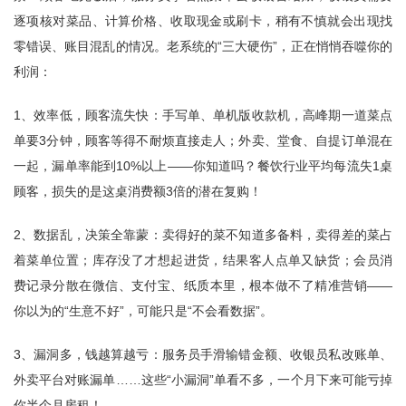
逐项核对菜品、计算价格、收取现金或刷卡，稍有不慎就会出现找
零错误、账目混乱的情况。老系统的“三大硬伤”，正在悄悄吞噬你的
利润：
1、效率低，顾客流失快：手写单、单机版收款机，高峰期一道菜点
单要3分钟，顾客等得不耐烦直接走人；外卖、堂食、自提订单混在
一起，漏单率能到10%以上——你知道吗？餐饮行业平均每流失1桌
顾客，损失的是这桌消费额3倍的潜在复购！
2、数据乱，决策全靠蒙：卖得好的菜不知道多备料，卖得差的菜占
着菜单位置；库存没了才想起进货，结果客人点单又缺货；会员消
费记录分散在微信、支付宝、纸质本里，根本做不了精准营销——
你以为的“生意不好”，可能只是“不会看数据”。
3、漏洞多，钱越算越亏：服务员手滑输错金额、收银员私改账单、
外卖平台对账漏单……这些“小漏洞”单看不多，一个月下来可能亏掉
你半个月房租！