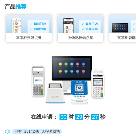
产品
推荐
富掌柜扫码点餐
收钱吧扫码点餐
富掌柜智能
在线申请：
00
时
29
分
26
秒
已有
2514246
人报名成功