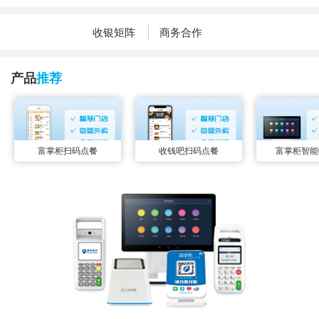
收银矩阵
商务合作
产品
推荐
富掌柜扫码点餐
收钱吧扫码点餐
富掌柜智能