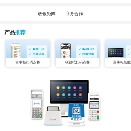
收银矩阵
商务合作
产品
推荐
富掌柜扫码点餐
收钱吧扫码点餐
富掌柜智能