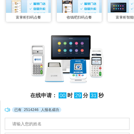
富掌柜扫码点餐
收钱吧扫码点餐
富掌柜智能
在线申请：
00
时
29
分
31
秒
已有
2514246
人报名成功